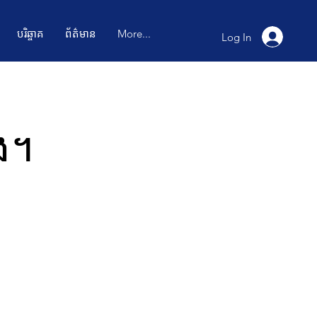
បរិឆ្ចាគ
ព័ត៌មាន
More...
Log In
ង។