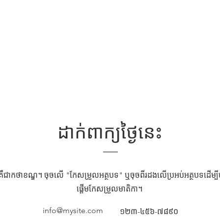
ដាក់ពាក្យថ្ងៃនេះ
គឺជាកថាខណ្ឌ។ ចុចលើ "កែសម្រួលអត្ថបទ" ឬចុចពីរដងលើប្រអប់អត្ថបទដើម្បី
ផ្តើមកែសម្រួលមាតិកា។
info@mysite.com
១២៣-៤៥៦-៧៨៩០