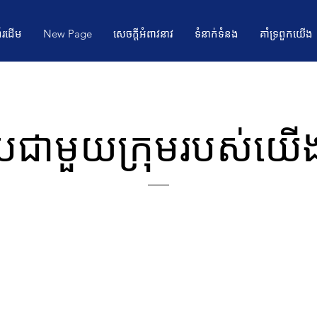
ព័រដើម
New Page
សេចក្តីអំពាវនាវ
ទំនាក់ទំនង
គាំទ្រពួកយើង
ួបជាមួយក្រុមរបស់យើ