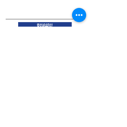
សូមបញ្ចូលអ៊ីមែលរបស់អ្នកនៅទីនេះ
ចុះ​ឈ្មោះ!
តំណ​ភ្ជាប់​រហ័ស
អំពី
គាំទ្រពួកយើង
ព័ត៌មាន
ព្រឹត្តិការណ៍
ផតខាស់