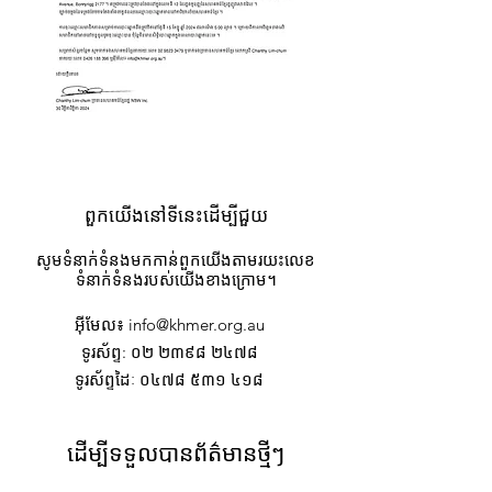
ពួកយើងនៅទីនេះដើម្បីជួយ
សូមទំនាក់ទំនងមកកាន់ពួកយើងតាមរយះលេខ
ទំនាក់ទំនងរបស់យើងខាងក្រោម។
អ៊ីមែល
៖
info@khmer.org.au
ទូរស័ព្ទ
: ០២ ២៣៩៨ ២៤៧៨
ទូរស័ព្ទដៃៈ ០៤៧៨ ៥៣១ ៤១៨
ដើម្បីទទួលបានព័ត៌មានថ្មីៗ