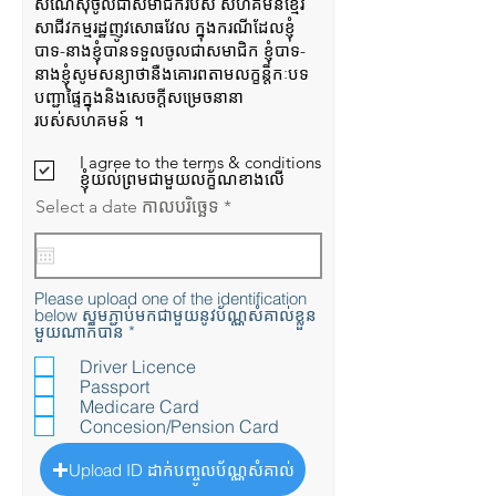
សំណើសុំចូលជាសមាជិករបស់ សហគមន៍ខ្មែរ
សាជីវកម្មរដ្ឋញូវសោធវែល ក្នុងករណីដែលខ្ញុំ
បាទ-នាងខ្ញុំបានទទួលចូលជាសមាជិក ខ្ញុំបាទ-
នាងខ្ញុំសូមសន្យាថានឺងគោរពតាមលក្ខន្តិកៈបទ
បញ្ជាផ្ទៃក្នុងនិងសេចក្តីសម្រេចនានា
របស់សហគមន៍ ។
I agree to the terms & conditions
ខ្ញុំយល់ព្រមជាមួយលក្ខ័ណខាងលើ
r
Select a date កាលបរិច្ឆេទ
*
e
q
u
i
r
Please upload one of the identification
e
below សូមភ្ជាប់មកជាមួយនូវប័ណ្ណសំគាល់ខ្លួន
d
R
មួយណាក៏បាន
*
e
q
Driver Licence
u
Passport
i
Medicare Card
r
Concesion/Pension Card
e
d
Upload ID ដាក់បញ្ចូលប័ណ្ណសំគាល់