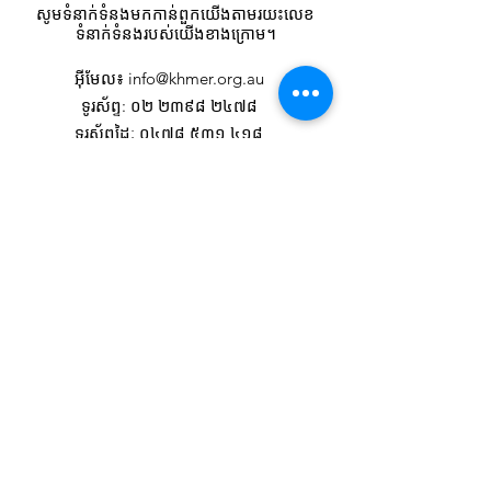
សូមទំនាក់ទំនងមកកាន់ពួកយើងតាមរយះលេខ
ទំនាក់ទំនងរបស់យើងខាងក្រោម។
អ៊ីមែល
៖
info@khmer.org.au
ទូរស័ព្ទ
: ០២ ២៣៩៨ ២៤៧៨
ទូរស័ព្ទដៃៈ ០៤៧៨ ៥៣១ ៤១៨
ដើម្បីទទួលបានព័ត៌មានថ្មីៗ
សូមបញ្ចូលអ៊ីមែលរបស់អ្នកនៅទីនេះ
ចុះ​ឈ្មោះ!
តំណ​ភ្ជាប់​រហ័ស