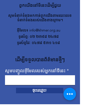
ពួកយើងនៅទីនេះដើម្បីជួយ
សូមទំនាក់ទំនងមកកាន់ពួកយើងតាមរយះលេខ
ទំនាក់ទំនងរបស់យើងខាងក្រោម។
អ៊ីមែល
៖
info@khmer.org.au
ទូរស័ព្ទ
: ០២ ២៣៩៨ ២៤៧៨
ទូរស័ព្ទដៃៈ ០៤៧៨ ៥៣១ ៤១៨
ដើម្បីទទួលបានព័ត៌មានថ្មីៗ
សូមបញ្ចូលអ៊ីមែលរបស់អ្នកនៅទីនេះ
ចុះ​ឈ្មោះ!