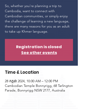
So, whether you're planning a trip to
Cambodia, want to connect with
Cambodian communities, or simply enjoy
the challenge of learning a new language,
there are many reasons for you as an adult
to take up Khmer language.
Registration is closed
See other events
Time & Location
28 កក្កដា 2024, 10:00 AM – 12:00 PM
Cambodian Temple Bonnyrigg, 68 Tarlington
Parade, Bonnyrigg NSW 2177, Australia