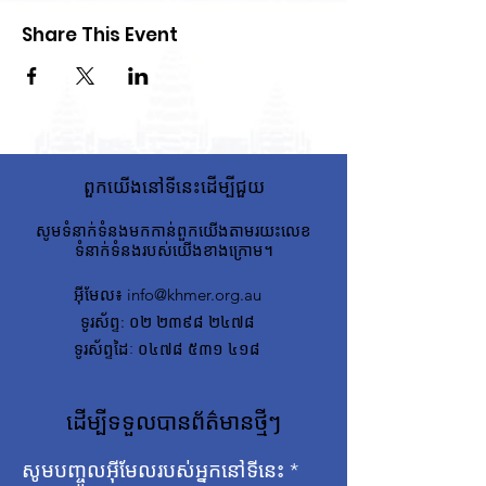
Share This Event
ពួកយើងនៅទីនេះដើម្បីជួយ
សូមទំនាក់ទំនងមកកាន់ពួកយើងតាមរយះលេខ
ទំនាក់ទំនងរបស់យើងខាងក្រោម។
អ៊ីមែល
៖
info@khmer.org.au
ទូរស័ព្ទ
: ០២ ២៣៩៨ ២៤៧៨
ទូរស័ព្ទដៃៈ ០៤៧៨ ៥៣១ ៤១៨
ដើម្បីទទួលបានព័ត៌មានថ្មីៗ
សូមបញ្ចូលអ៊ីមែលរបស់អ្នកនៅទីនេះ