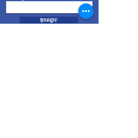
ចុះ​ឈ្មោះ!
តំណ​ភ្ជាប់​រហ័ស
អំពី
គាំទ្រពួកយើង
ព័ត៌មាន
ព្រឹត្តិការណ៍
ផតខាស់