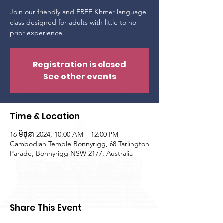
Join our friendly and FREE Khmer language
class designed for adults with little to no
prior experience.
Registration is closed
See other events
Time & Location
16 មិថុនា 2024, 10:00 AM – 12:00 PM
Cambodian Temple Bonnyrigg, 68 Tarlington
Parade, Bonnyrigg NSW 2177, Australia
Share This Event