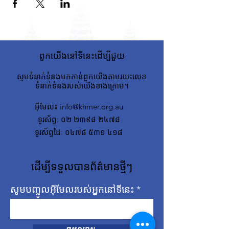
ពួកយើងនៅទីនេះដើម្បីជួយ
សូមទំនាក់ទំនងមកកាន់ពួកយើងតាមរយះលេខ
ទំនាក់ទំនងរបស់យើងខាងក្រោម។
អ៊ីមែល
៖
info@khmer.org.au
ទូរស័ព្ទ
: ០២ ២៣៩៨ ២៤៧៨
ទូរស័ព្ទដៃៈ ០៤៧៨ ៥៣១ ៤១៨
ដើម្បីទទួលបានព័ត៌មានថ្មីៗ
សូមបញ្ចូលអ៊ីមែលរបស់អ្នកនៅទីនេះ