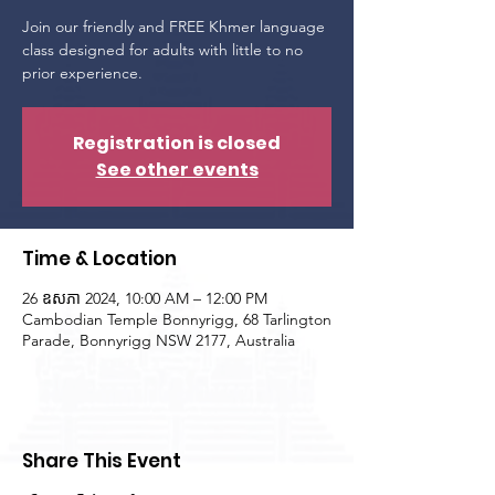
Join our friendly and FREE Khmer language
class designed for adults with little to no
prior experience.
Registration is closed
See other events
Time & Location
26 ឧសភា 2024, 10:00 AM – 12:00 PM
Cambodian Temple Bonnyrigg, 68 Tarlington
Parade, Bonnyrigg NSW 2177, Australia
Share This Event