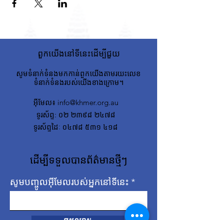
ពួកយើងនៅទីនេះដើម្បីជួយ
សូមទំនាក់ទំនងមកកាន់ពួកយើងតាមរយះលេខ
ទំនាក់ទំនងរបស់យើងខាងក្រោម។
អ៊ីមែល
៖
info@khmer.org.au
ទូរស័ព្ទ
: ០២ ២៣៩៨ ២៤៧៨
ទូរស័ព្ទដៃៈ ០៤៧៨ ៥៣១ ៤១៨
ដើម្បីទទួលបានព័ត៌មានថ្មីៗ
សូមបញ្ចូលអ៊ីមែលរបស់អ្នកនៅទីនេះ