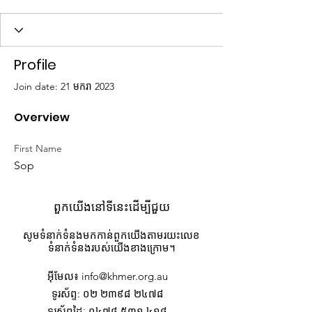
Profile
Join date: 21 មករា 2023
Overview
First Name
Sop
ពួកយើងនៅទីនេះដើម្បីជួយ
សូមទំនាក់ទំនងមកកាន់ពួកយើងតាមរយះលេខ
ទំនាក់ទំនងរបស់យើងខាងក្រោម។
អ៊ីមែល
៖
info@khmer.org.au
ទូរស័ព្ទ
: ០២ ២៣៩៨ ២៤៧៨
ទូរស័ព្ទដៃៈ ០៤៧៨ ៥៣១ ៤១៨