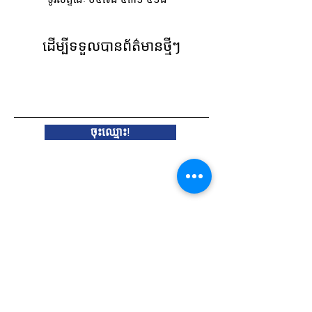
ដើម្បីទទួលបានព័ត៌មានថ្មីៗ
សូមបញ្ចូលអ៊ីមែលរបស់អ្នកនៅទីនេះ
ចុះ​ឈ្មោះ!
តំណ​ភ្ជាប់​រហ័ស
អំពី
គាំទ្រពួកយើង